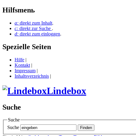
Hilfsmenь
a:
direkt zum Inhalt
.
c:
direkt zur Suche
.
d:
direkt zum einloggen
.
Spezielle Seiten
Hilfe
|
Kontakt
|
Impressum
|
Inhaltsverzeichnis
|
Lindebox
Suche
Suche
Suche