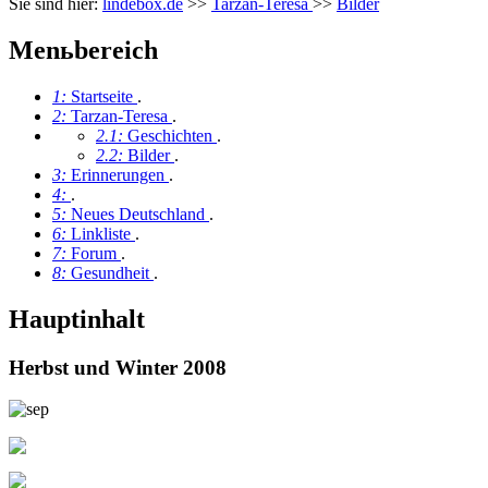
Sie sind hier:
lindebox.de
>>
Tarzan-Teresa
>>
Bilder
Menьbereich
1:
Startseite
.
2:
Tarzan-Teresa
.
2.1:
Geschichten
.
2.2:
Bilder
.
3:
Erinnerungen
.
4:
.
5:
Neues Deutschland
.
6:
Linkliste
.
7:
Forum
.
8:
Gesundheit
.
Hauptinhalt
Herbst und Winter 2008