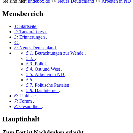
Sie sind hier:
lindebox.de
>>
Neues Deutschland
>>
Arbeiten in ND
Menьbereich
1:
Startseite
.
2:
Tarzan-Teresa
.
3:
Erinnerungen
.
4:
.
5:
Neues Deutschland
.
5.1:
Betrachtungen zur Wende
.
5.2:
.
5.3:
Politik
.
5.4:
Ost und West
.
5.5:
Arbeiten in ND
.
5.6:
.
5.7:
Politische Parteien
.
5.8:
Das Internet
.
6:
Linkliste
.
7:
Forum
.
8:
Gesundheit
.
Hauptinhalt
Zum Fest ist Nachdenken erlaubt.