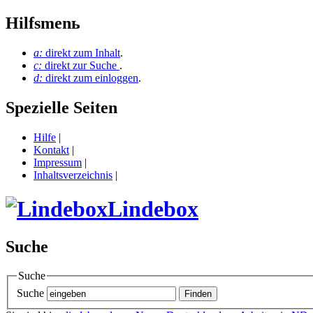
Hilfsmenь
a:
direkt zum Inhalt
.
c:
direkt zur Suche
.
d:
direkt zum einloggen
.
Spezielle Seiten
Hilfe
|
Kontakt
|
Impressum
|
Inhaltsverzeichnis
|
Lindebox
Suche
Suche
Suche