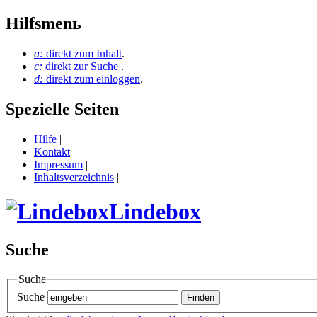
Hilfsmenь
a:
direkt zum Inhalt
.
c:
direkt zur Suche
.
d:
direkt zum einloggen
.
Spezielle Seiten
Hilfe
|
Kontakt
|
Impressum
|
Inhaltsverzeichnis
|
Lindebox
Suche
Suche
Suche