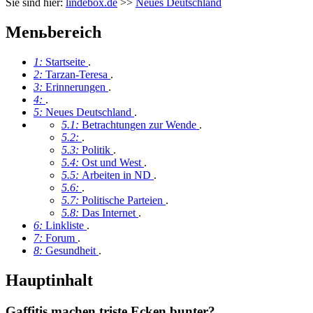
Sie sind hier:
lindebox.de
>>
Neues Deutschland
Menьbereich
1:
Startseite
.
2:
Tarzan-Teresa
.
3:
Erinnerungen
.
4:
.
5:
Neues Deutschland
.
5.1:
Betrachtungen zur Wende
.
5.2:
.
5.3:
Politik
.
5.4:
Ost und West
.
5.5:
Arbeiten in ND
.
5.6:
.
5.7:
Politische Parteien
.
5.8:
Das Internet
.
6:
Linkliste
.
7:
Forum
.
8:
Gesundheit
.
Hauptinhalt
Gaffitis machen triste Ecken bunter?